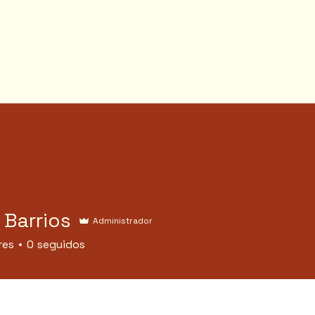
 Barrios
Administrador
res
0
seguidos