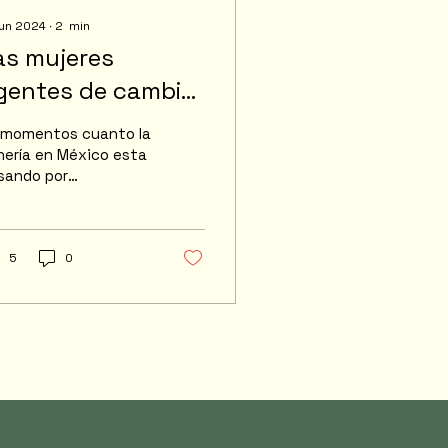
jun 2024
∙
2
min
as mujeres
gentes de cambio
n la minería en
 momentos cuanto la
éxico
nería en México esta
sando por
ficultades para su
ogreso y avance ante
s nuevas reformas
e han afectado...
5
0