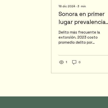
18 dic 2024
∙
3
min
Sonora en primer
lugar prevalencia
prevalencia
Delito más frecuente la
delictiva en las
extorsión. 2023 costo
promedio delito por
empresas: INEGI
unidad económica 54,
500 en Sonora se
estiman 72 mil pesos.
Causó gran...
1
0