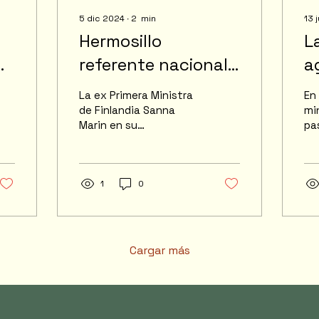
5 dic 2024
∙
2
min
13 
Hermosillo
L
referente nacional
a
de políticas
e
La ex Primera Ministra
En
públicas
M
de Finlandia Sanna
mi
Marin en su
pa
progresistas en
participación del Tercer
di
energía limpia
Foro Mundial de Energía
pr
en la capital de Sonora,
la
reconoce...
1
0
qu
Cargar más