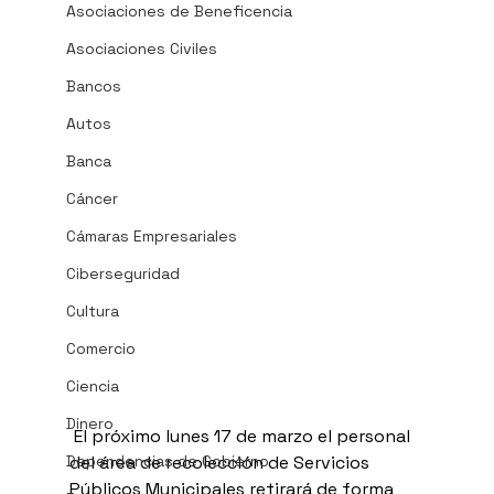
Asociaciones de Beneficencia
Asociaciones Civiles
Bancos
Autos
Banca
Cáncer
Cámaras Empresariales
Ciberseguridad
Cultura
Comercio
Ciencia
Dinero
 El próximo lunes 17 de marzo el personal 
del área de recolección de Servicios 
Dependencias de Gobierno
Públicos Municipales retirará de forma 