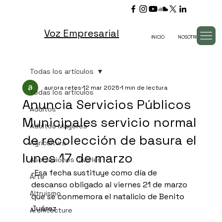
Voz Empresarial
INICIO
NOSOTROS
TV
Todas los artículos
aurora retes
12 mar 2025
1 min de lectura
Todas los artículos
Anuncia Servicios Públicos
Adultos
Municipales servicio normal
Adultos Mayores
de recolección de basura el
Agricultura
lunes 17 de marzo
Asociaciones Civivles
-Esa fecha sustituye como día de 
Arte
descanso obligado al viernes 21 de marzo 
Altruismo
que se conmemora el natalicio de Benito 
Juárez
Architecture