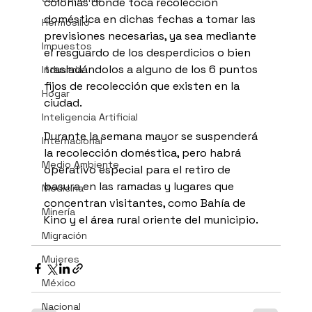
colonias donde toca recolección 
doméstica en dichas fechas a tomar las 
Hermosillo
previsiones necesarias, ya sea mediante 
Impuestos
el resguardo de los desperdicios o bien 
trasladándolos a alguno de los 6 puntos 
Industria
fijos de recolección que existen en la 
Hogar
ciudad.
Inteligencia Artificial
Durante la semana mayor se suspenderá 
Internacional
la recolección doméstica, pero habrá 
Medio Ambiente
operativo especial para el retiro de 
basura en las ramadas y lugares que 
Medicina
concentran visitantes, como Bahía de 
Minería
Kino y el área rural oriente del municipio.
Migración
Mujeres
México
Nacional