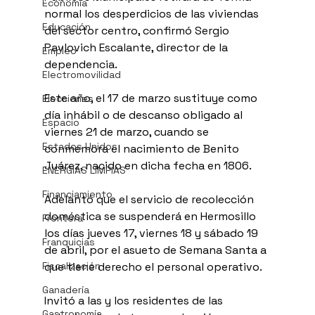
Economía
normal los desperdicios de las viviendas 
Educación
del sector centro, confirmó Sergio 
Pavlovich Escalante, director de la 
Empleo
dependencia.
Electromovilidad
Este año, el 17 de marzo sustituye como 
Elecciones
día inhábil o de descanso obligado al 
Espacio
viernes 21 de marzo, cuando se 
Estados Unidos
conmemora el nacimiento de Benito 
Juárez, nacido en dicha fecha en 1806.
ENERGÍAS LIMPIAS
Financiamiento
Adelantó que el servicio de recolección 
doméstica se suspenderá en Hermosillo 
Frontera
los días jueves 17, viernes 18 y sábado 19 
Franquicias
de abril, por el asueto de Semana Santa a 
que tiene derecho el personal operativo.
Fiscalización
Ganadería
Invitó a las y los residentes de las 
Gastronomía