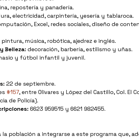
ina, repostería y panadería.
ura, electricidad, carpintería, yesería y tablaroca.
omputación, Excel, redes sociales, diseño de conten
 pintura, música, robótica, ajedrez e inglés.
y Belleza:
 decoración, barbería, estilismo y uñas.
asio y fútbol infantil y juvenil.
s:
 22 de septiembre.
es 
#157
, entre Olivares y López del Castillo, Col. El C
ia de Policía).
cripciones:
 6623 959515 y 6621 982455.
da la población a integrarse a este programa que, a