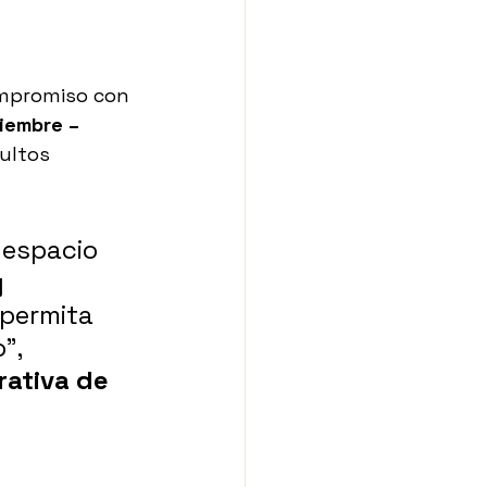
ompromiso con 
iembre – 
ultos 
 
 espacio 
 
 permita 
”, 
ativa de 