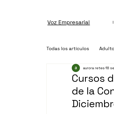
Voz Empresarial
Todas los artículos
Adult
aurora retes
18 s
Altruismo
Architectu
Cursos d
de la Co
Autos
Banca
Cán
Diciemb
Ciencia
Dinero
De