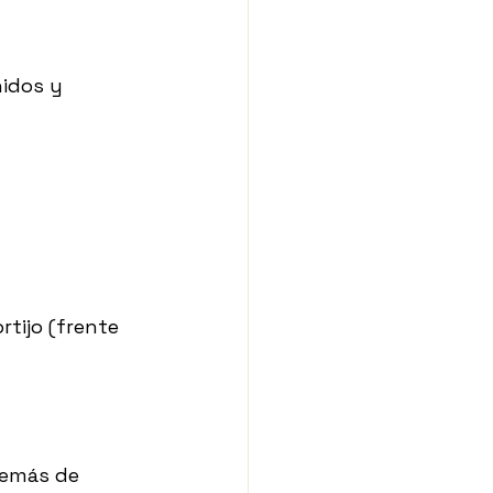
idos y 
ortijo (frente 
demás de 