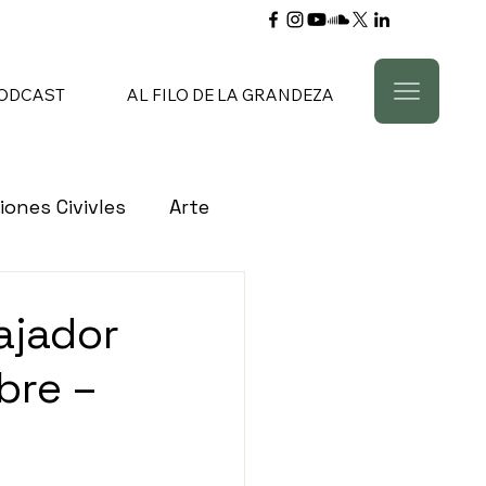
ODCAST
AL FILO DE LA GRANDEZA
iones Civivles
Arte
s Civiles
Bancos
ajador
bre –
Cultura
Comercio
ón
Empleo