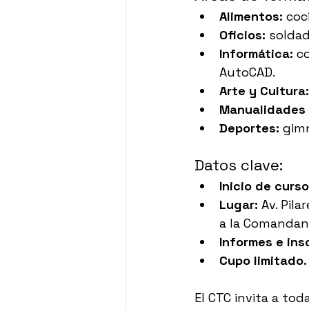
Alimentos:
 coc
Oficios:
 soldad
Informática:
 c
AutoCAD.
Arte y Cultura:
Manualidades 
Deportes:
 gimn
Datos clave:
Inicio de curso
Lugar:
 Av. Pilar
a la Comandanc
Informes e ins
Cupo limitado.
El CTC invita a to