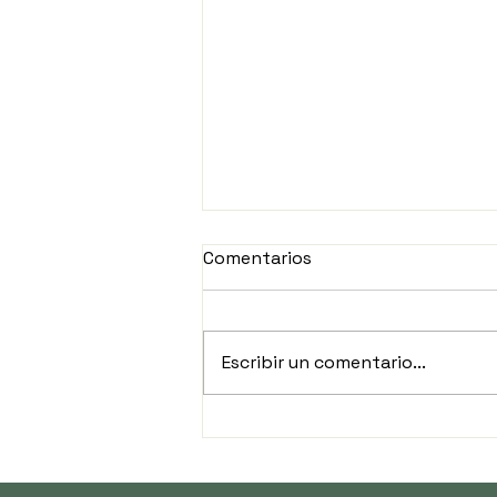
Comentarios
Escribir un comentario...
CFE apuesta 3 mil 366
millones a la red eléctrica
de Sonora: 1,994 obras