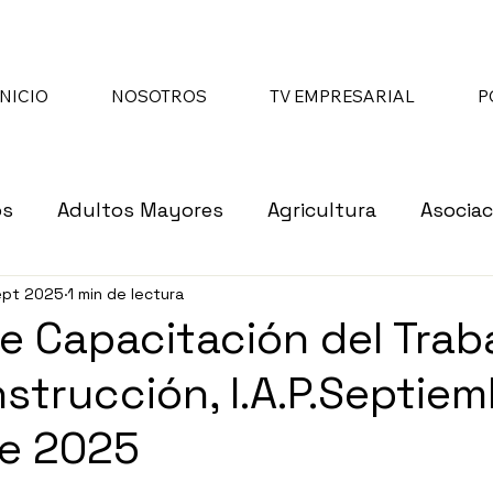
INICIO
NOSOTROS
TV EMPRESARIAL
P
os
Adultos Mayores
Agricultura
Asociac
ept 2025
1 min de lectura
re
Asociaciones de Beneficencia
Asociacione
e Capacitación del Trab
nstrucción, I.A.P.Septiem
cer
Cámaras Empresariales
Ciberseguridad
re 2025
pendencias de Gobierno
Economía
Educaci