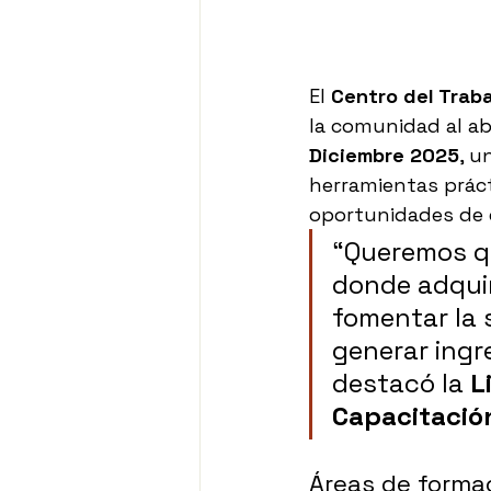
El 
Centro del Traba
la comunidad al ab
Diciembre 2025
, u
herramientas práct
oportunidades de d
“Queremos qu
donde adquir
fomentar la 
generar ingr
destacó la 
L
Capacitació
Áreas de formac