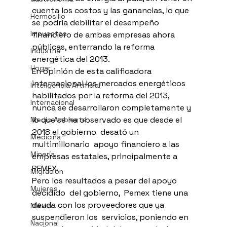
cuenta los costos y las ganancias, lo que 
Hermosillo
se podría debilitar el desempeño 
Impuestos
financiero de ambas empresas ahora 
públicas, enterrando la reforma 
Industria
energética del 2013.
Hogar
En opinión de esta calificadora 
internacional los mercados energéticos 
Inteligencia Artificial
habilitados por la reforma del 2013, 
Internacional
nunca se desarrollaron completamente y 
lo que se ha observado es que desde el 
Medio Ambiente
2018 el gobierno  desató un 
Medicina
multimillonario  apoyo financiero a las 
Minería
empresas estatales, principalmente a 
PEMEX.
Migración
Pero los resultados a pesar del apoyo 
Mujeres
decidido  del gobierno,  Pemex tiene una 
deuda con los proveedores que ya 
México
suspendieron los  servicios, poniendo en 
Nacional