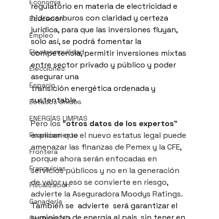
Economía
regulatorio en materia de electricidad e 
hidrocarburos con claridad y certeza 
Educación
jurídica, para que las inversiones fluyan,  
Empleo
solo así, se podrá fomentar la 
Electromovilidad
competencia, permitir inversiones mixtas 
entre sector privado y público y poder 
Elecciones
asegurar una 
Espacio
transición energética ordenada y 
sustentable. 
Estados Unidos
ENERGÍAS LIMPIAS
Pero los “
otros datos de los expertos
” 
explican que el nuevo estatus legal puede 
Financiamiento
amenazar las finanzas de Pemex y la CFE, 
Frontera
porque ahora serán enfocadas en 
Franquicias
servicios públicos y no en la generación 
de valor y eso se convierte en riesgo, 
Fiscalización
advierte la Aseguradora Moodys Ratings.
Ganadería
También se  advierte  será garantizar el 
suministro de energía al pais, sin tener en 
Gastronomía