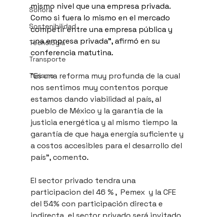
mismo nivel que una empresa privada. 
Sonora
Como si fuera lo mismo en el mercado 
Sostenibilidad
competir entre una empresa pública y 
una empresa privada”, afirmó en su 
Tecnología
conferencia matutina.
Transporte
"Es una reforma muy profunda de la cual 
Turismo
nos sentimos muy contentos porque 
estamos dando viabilidad al país, al 
pueblo de México y la garantía de la 
justicia energética y al mismo tiempo la 
garantía de que haya energía suficiente y 
a costos accesibles para el desarrollo del 
país", coment
o.
El sector privado tendra una 
participacion del 46 % ,  Pemex  y la CFE 
del 54% con participación directa e 
indirecta, el sector privado será invitado 