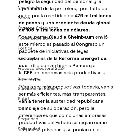
peligro la seguridad del personal y la 
Nearshoring
operación de la petrolera,  por falta de 
pago por la cantidad de 4
76 mil millones 
Pesca
de pesos y una creciente deuda global 
Órganos Colegiados
de 106 mil millones de dólares.
Por su parte, 
Claudia Sheinbaum 
envió 
Poder Legislativo
este miércoles pasado al Congreso un 
Política
paquete de iniciativas de leyes 
secundarias de la 
Reforma Energética 
Reciclaje
que 
  dijo convertirán a 
Pemex 
y a 
Proceso electoral 2024
la 
CFE 
en empresas más productivas y 
Sindicatos
eficientes.
“Van a ser más productivas todavía, van a 
Servicios de Gobierno
ser más eficientes, más transparentes, 
Salud
van a tener la austeridad republicana 
como eje de su operación, pero la 
Robótica
diferencia es que como unas empresas 
Seguridad
productivas del Estado se regían como 
Solidaridad
empresas privadas y se ponían en el 