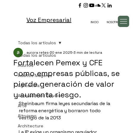
Voz Empresarial
INICIO
NOSOTROS
TV
Todas los artículos
aurora retes
30 ene 2025
3 min de lectura
Todas los artículos
Fortalecen Pemex y CFE
Adultos
como empresas públicas, se
Adultos Mayores
pierde generación de valor
Agricultura
y aumenta riesgo.
Asociaciones Civivles
Sheinbaum firma leyes secundarias de la 
Arte
reforma energética y borraron todo 
Altruismo
vestigio de la 2013
Architecture
La IP exige un organismo regulador  