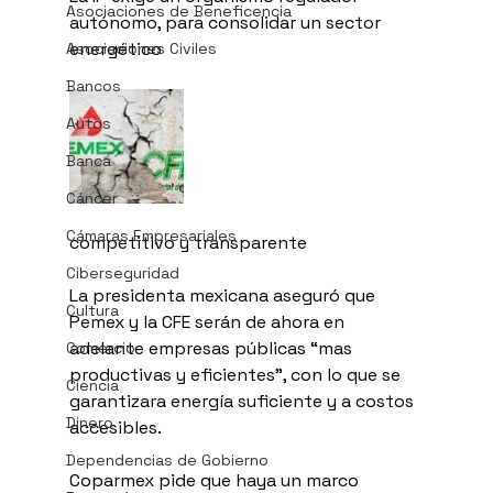
Asociaciones de Beneficencia
autónomo, para consolidar un sector 
energético 
Asociaciones Civiles
Bancos
Autos
Banca
Cáncer
Cámaras Empresariales
competitivo y transparente 
Ciberseguridad
La presidenta mexicana aseguró que 
Cultura
Pemex y la CFE serán de ahora en 
adelante empresas públicas “mas 
Comercio
productivas y eficientes”, con lo que se 
Ciencia
garantizara energía suficiente y a costos 
Dinero
accesibles.
Dependencias de Gobierno
Coparmex pide que haya un marco 