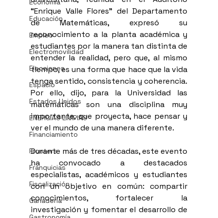
Economía
“Enrique Valle Flores” del Departamento 
Educación
de Matemáticas, expresó su 
reconocimiento a la planta académica y 
Empleo
estudiantes por la manera tan distinta de 
Electromovilidad
entender la realidad, pero que, al mismo 
Elecciones
tiempo, es una forma que hace que la vida 
tenga sentido, consistencia y coherencia. 
Espacio
Por ello, dijo, para la Universidad las 
Estados Unidos
matemáticas son una disciplina muy 
importante, que proyecta, hace pensar y 
ENERGÍAS LIMPIAS
ver el mundo de una manera diferente.
Financiamiento
Durante más de tres décadas, este evento 
Frontera
ha convocado a destacados 
Franquicias
especialistas, académicos y estudiantes 
Fiscalización
con un objetivo en común: compartir 
conocimientos, fortalecer la 
Ganadería
investigación y fomentar el desarrollo de 
Gastronomía