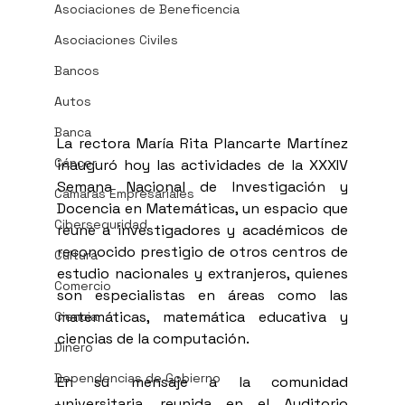
Asociaciones de Beneficencia
Asociaciones Civiles
Bancos
Autos
Banca
La rectora María Rita Plancarte Martínez 
Cáncer
inauguró hoy las actividades de la XXXIV 
Semana Nacional de Investigación y 
Cámaras Empresariales
Docencia en Matemáticas, un espacio que 
Ciberseguridad
reúne a investigadores y académicos de 
reconocido prestigio de otros centros de 
Cultura
estudio nacionales y extranjeros, quienes 
Comercio
son especialistas en áreas como las 
matemáticas, matemática educativa y 
Ciencia
ciencias de la computación.
Dinero
Dependencias de Gobierno
En su mensaje a la comunidad 
universitaria, reunida en el Auditorio 