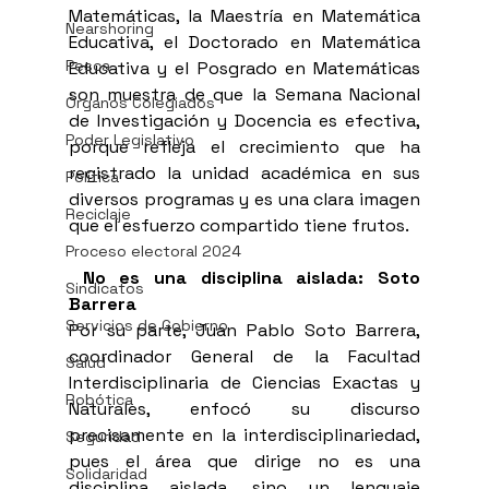
Matemáticas, la Maestría en Matemática 
Nearshoring
Educativa, el Doctorado en Matemática 
Pesca
Educativa y el Posgrado en Matemáticas 
son muestra de que la Semana Nacional 
Órganos Colegiados
de Investigación y Docencia es efectiva, 
Poder Legislativo
porque refleja el crecimiento que ha 
registrado la unidad académica en sus 
Política
diversos programas y es una clara imagen 
Reciclaje
que el esfuerzo compartido tiene frutos.
Proceso electoral 2024
No es una disciplina aislada: Soto 
Sindicatos
Barrera
Servicios de Gobierno
Por su parte, Juan Pablo Soto Barrera, 
coordinador General de la Facultad 
Salud
Interdisciplinaria de Ciencias Exactas y 
Robótica
Naturales, enfocó su discurso 
precisamente en la interdisciplinariedad, 
Seguridad
pues el área que dirige no es una 
Solidaridad
disciplina aislada, sino un lenguaje 