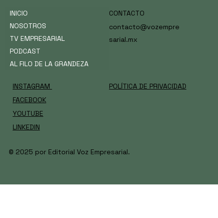
optativa —y UCAN apostó todo a esa
INICIO
CONTACTO
lectura
NOSOTROS
contacto@vozempre
TV EMPRESARIAL
sarial.mx
PODCAST
AL FILO DE LA GRANDEZA
INSTAGRAM
POLÍTICA DE PRIVACIDAD
FACEBOOK
YOUTUBE
LINKEDIN
© 2025 por Editorial Voz Empresarial.