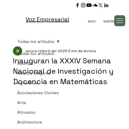
Voz Empresarial
INICIO
NOSOTROS
TV
Todas los artículos
aurora retes
2 abr 2025
3 min de lectura
Todas los artículos
Inauguran la XXXIV Semana
Adultos
Nacional de Investigación y
Adultos Mayores
Docencia en Matemáticas
Agricultura
Asociaciones Civivles
Arte
Altruismo
Architecture