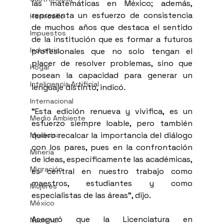
las matemáticas en México; además, 
representa un esfuerzo de consistencia 
Hermosillo
de muchos años que destaca el sentido 
Impuestos
de la institución que es formar a futuros 
Industria
profesionales que no solo tengan el 
placer de resolver problemas, sino que 
Hogar
posean la capacidad para generar un 
Inteligencia Artificial
lenguaje distinto, indicó.
Internacional
“Esta edición renueva y vivifica, es un 
Medio Ambiente
esfuerzo siempre loable, pero también 
quiero recalcar la importancia del diálogo 
Medicina
con los pares, pues en la confrontación 
Minería
de ideas, específicamente las académicas, 
Migración
es central en nuestro trabajo como 
maestros, estudiantes y como 
Mujeres
especialistas de las áreas”, dijo.
México
Aseguró que la Licenciatura en 
Nacional