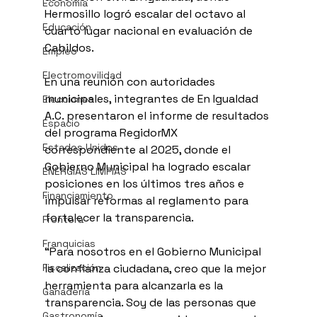
Economía
Hermosillo logró escalar del octavo al 
Educación
cuarto lugar nacional en evaluación de 
Cabildos.
Empleo
Electromovilidad
En una reunión con autoridades 
municipales, integrantes de En Igualdad 
Elecciones
A.C. presentaron el informe de resultados 
Espacio
del programa RegidorMX 
Estados Unidos
correspondiente al 2025, donde el 
Gobierno Municipal ha logrado escalar 
ENERGÍAS LIMPIAS
posiciones en los últimos tres años e 
Financiamiento
impulsar reformas al reglamento para 
fortalecer la transparencia.
Frontera
Franquicias
“Para nosotros en el Gobierno Municipal 
Fiscalización
la confianza ciudadana, creo que la mejor 
herramienta para alcanzarla es la 
Ganadería
transparencia. Soy de las personas que 
Gastronomía