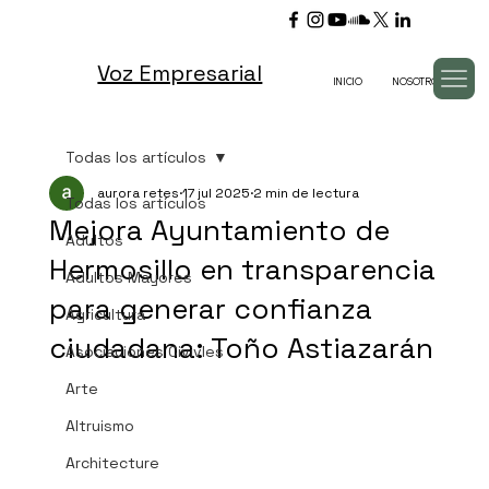
Voz Empresarial
INICIO
NOSOTROS
TV
Todas los artículos
aurora retes
17 jul 2025
2 min de lectura
Todas los artículos
Mejora Ayuntamiento de
Adultos
Hermosillo en transparencia
Adultos Mayores
para generar confianza
Agricultura
ciudadana: Toño Astiazarán
Asociaciones Civivles
Arte
Altruismo
Architecture