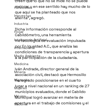
creen que lo que no se mide no se puede 
mejorar, y en ese sentido hay mucho de lo 
Hermosillo
que aquí se ha planteado que nos 
Impuestos
alienta”, agregó.
Industria
Dicha información corresponde al 
Hogar
Cabildómetro, una herramienta 
Inteligencia Artificial
metodológica de evaluación impulsada 
por En Igualdad A.C., que analiza las 
Internacional
condiciones de transparencia y apertura 
Medio Ambiente
a la participación de la ciudadanía.
Medicina
Iván Andrade, director general de la 
Minería
asociación civil, destacó que Hermosillo 
Migración
ha logrado posicionarse en el cuarto 
lugar a nivel nacional en un ranking de 27 
Mujeres
municipios evaluados, donde el Cabildo 
México
Municipal logró avanzar en materia de 
apertura en el trabajo de comisiones y el 
Nacional