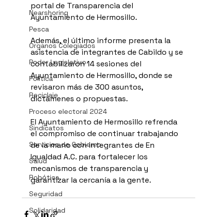
portal de Transparencia del 
Nearshoring
Ayuntamiento de Hermosillo.
Pesca
Además, el último informe presenta la 
Órganos Colegiados
asistencia de integrantes de Cabildo y se 
Poder Legislativo
contabilizaron 14 sesiones del 
Ayuntamiento de Hermosillo, donde se 
Política
revisaron más de 300 asuntos, 
Reciclaje
dictámenes o propuestas.
Proceso electoral 2024
El Ayuntamiento de Hermosillo refrenda 
Sindicatos
el compromiso de continuar trabajando 
Servicios de Gobierno
de la mano con integrantes de En 
Igualdad A.C. para fortalecer los 
Salud
mecanismos de transparencia y 
Robótica
garantizar la cercanía a la gente.
Seguridad
Solidaridad