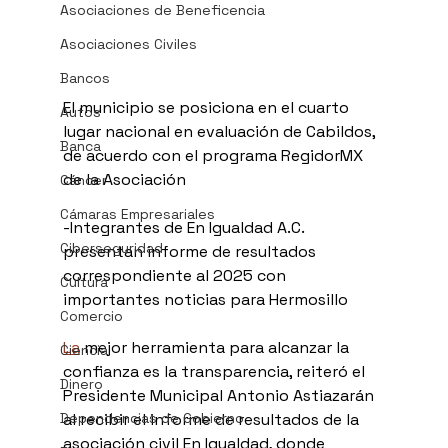
Asociaciones de Beneficencia
Asociaciones Civiles
Bancos
El municipio se posiciona en el cuarto 
Autos
lugar nacional en evaluación de Cabildos, 
Banca
de acuerdo con el programa RegidorMX 
de la Asociación
Cáncer
Cámaras Empresariales
-Integrantes de En Igualdad A.C. 
Ciberseguridad
presentan informe de resultados 
correspondiente al 2025 con 
Cultura
importantes noticias para Hermosillo
Comercio
La
 mejor herramienta para alcanzar la 
Ciencia
confianza es la transparencia, reiteró el 
Dinero
Presidente Municipal Antonio Astiazarán 
Dependencias de Gobierno
al recibir el informe de resultados de la 
asociación civil En Igualdad, donde 