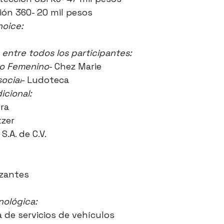
ción 360- 20 mil pesos
hoice:
 entre todos los participantes:
go Femenino
- Chez Marie 
ocial
- Ludoteca
icional:
ra
tzer
.A. de C.V.
izantes 
nológica:
a de servicios de vehículos 