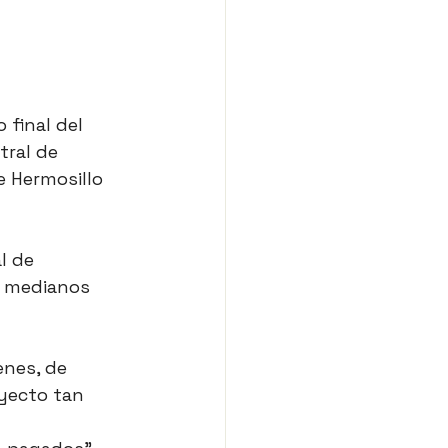
 final del 
tral de 
e Hermosillo 
l de 
y medianos 
nes, de 
yecto tan 
 