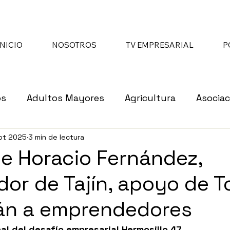
INICIO
NOSOTROS
TV EMPRESARIAL
P
os
Adultos Mayores
Agricultura
Asociac
pt 2025
3 min de lectura
re
Asociaciones de Beneficencia
Asociacione
 Horacio Fernández,
or de Tajín, apoyo de T
cer
Cámaras Empresariales
Ciberseguridad
rán a emprendedores
pendencias de Gobierno
Economía
Educaci
nal del desafío empresarial Hermosillo 47