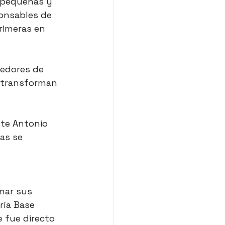
 pequeñas y 
onsables de 
rimeras en 
edores de 
 transforman 
nte Antonio 
as se 
nar sus 
ría Base 
 fue directo 