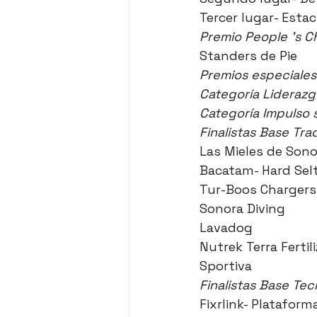
Tercer lugar- Esta
Premio People 's C
Standers de Pie 
Premios especiales
Categoría Lideraz
Categoría Impulso s
Finalistas Base Trad
Las Mieles de Sono
Bacatam- Hard Sel
Tur-Boos Chargers S
Sonora Diving 
Lavadog 
Nutrek Terra Fertil
Sportiva 
Finalistas Base Tec
Fixrlink- Plataform