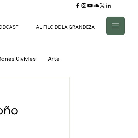
ODCAST
AL FILO DE LA GRANDEZA
iones Civivles
Arte
s Civiles
Bancos
oño
Cultura
Comercio
ón
Empleo