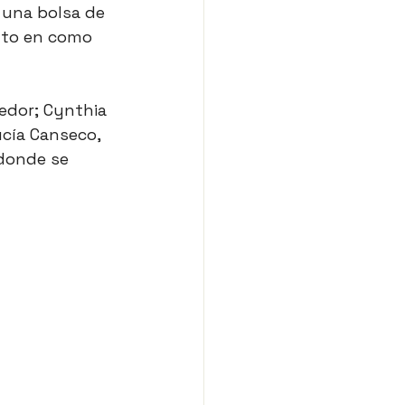
 una bolsa de 
nto en como 
edor; Cynthia 
cía Canseco, 
donde se 