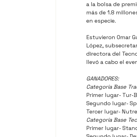
a la bolsa de prem
más de 1.8 millone
en especie.
Estuvieron Omar Gu
López, subsecretar
directora del Tec
llevó a cabo el eve
GANADORES:
Categoría Base Trad
Primer lugar- Tur-
Segundo lugar- Spo
Tercer lugar- Nutr
Categoría Base Tec
Primer lugar- Stan
Segundo lugar- Det