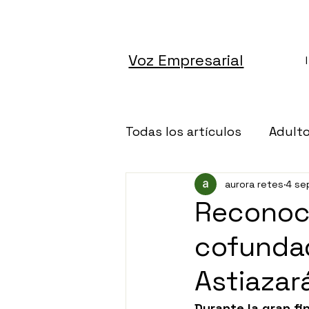
Voz Empresarial
Todas los artículos
Adult
aurora retes
4 se
Altruismo
Architectu
Reconoce
cofundad
Autos
Banca
Cán
Astiaza
Ciencia
Dinero
De
Durante la gran fi