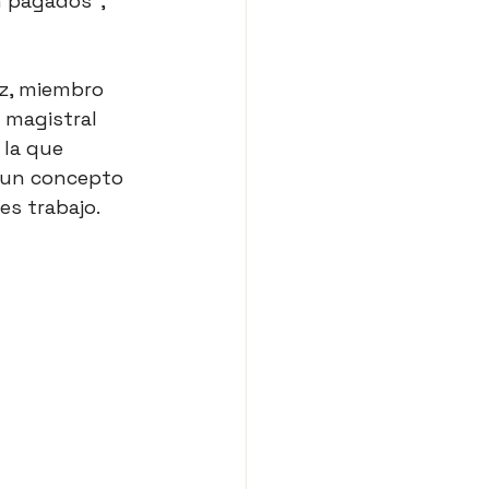
 pagados", 
ez, miembro 
 magistral 
 la que 
 un concepto 
es trabajo.