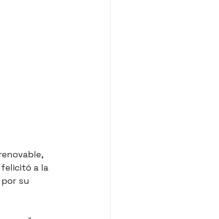
renovable, 
elicitó a la 
 por su 