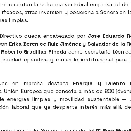
 representan la columna vertebral empresarial de 
ificados, atrae inversión y posiciona a Sonora en l
as limpias.
Directivo queda encabezado por 
José Eduardo R
con 
Erika Berenice Ruiz Jiménez
 y 
Salvador de la R
 
Roberto Gradillas Pineda
 como secretario técnico
tinuidad operativa y músculo institucional para 
ativas en marcha destaca 
Energía y Talento
la Unión Europea que conecta a más de 800 jóven
de energías limpias y movilidad sustentable — 
ión laboral que ya despierta interés más allá de 
dimensiona todo: Sonora será sede del 
5° Foro Mundi