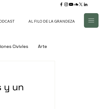
ODCAST
AL FILO DE LA GRANDEZA
iones Civivles
Arte
s Civiles
Bancos
 y un
Cultura
Comercio
ón
Empleo