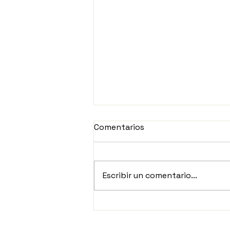
Comentarios
Escribir un comentario...
Huelga en Creation
Technologies: la empresa
denuncia "retención" de