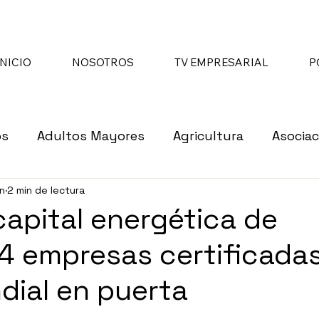
INICIO
NOSOTROS
TV EMPRESARIAL
P
os
Adultos Mayores
Agricultura
Asociac
un
2 min de lectura
re
Asociaciones de Beneficencia
Asociacione
capital energética de
4 empresas certificadas
cer
Cámaras Empresariales
Ciberseguridad
dial en puerta
pendencias de Gobierno
Economía
Educaci