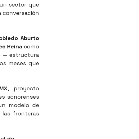
un sector que 
a conversación 
obledo Aburto
ee Reina
 como 
 — estructura 
los meses que 
 MX
, proyecto 
es sonorenses 
un modelo de 
las fronteras 
al de 