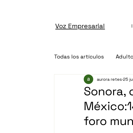
Voz Empresarial
Todas los artículos
Adult
aurora retes
25 j
Altruismo
Architectu
Sonora, 
México:1
Autos
Banca
Cán
foro mun
Ciencia
Dinero
De