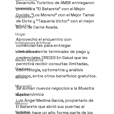
Desarrollo Turístico de AMDE entregaron 
Hermosillo
premios a "El Batarete" con el Mejor 
Cocido, "Los Moreno" con el Mejor Tamal 
Impuestos
de Elote y "Taquería Víctor" con el mejor 
Industria
Burro de Carne Asada.
Hogar
Aprovechó el encuentro con 
Inteligencia Artificial
comerciantes para entregar 
simbólicamente terminales de pago y 
Internacional
credenciales CRECES En Salud que les 
Medio Ambiente
permitirá recibir consultas ilimitadas, 
Medicina
odontología, optometría y análisis 
clínicos, entre otros beneficios gratuitos.
Minería
Migración
Se suman nuevos negocios a la Muestra 
Gastronómica
Mujeres
Luis Ángel Medina García, propietario de 
México
El Batarete que abrió sus puertas al 
Nacional
público hace un año forma parte de los 