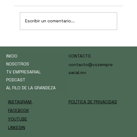
Escribir un comentario...
La inteligencia artificial no es materia
optativa —y UCAN apostó todo a esa
INICIO
CONTACTO
lectura
NOSOTROS
contacto@vozempre
TV EMPRESARIAL
sarial.mx
PODCAST
AL FILO DE LA GRANDEZA
INSTAGRAM
POLÍTICA DE PRIVACIDAD
FACEBOOK
YOUTUBE
LINKEDIN