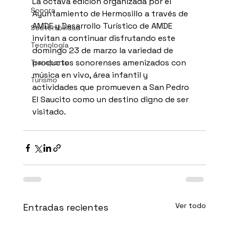
La octava edición organizada por el 
Sonora
Ayuntamiento de Hermosillo a través de 
AMDE y Desarrollo Turístico de AMDE 
Sostenibilidad
invitan a continuar disfrutando este 
Tecnología
domingo 23 de marzo la variedad de 
productos sonorenses amenizados con 
Transporte
música en vivo, área infantil y 
Turismo
actividades que promueven a San Pedro 
El Saucito como un destino digno de ser 
visitado.
Ver todo
Entradas recientes