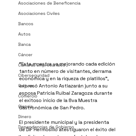
Asociaciones de Beneficencia
Asociaciones Civiles
Bancos
Autos
Banca
Cáncer
“Esta muestra va mejorando cada edición 
Cámaras Empresariales
tanto en número de visitantes, derrama 
Ciberseguridad
económica y en la riqueza de platillos”, 
expresó Antonio Astiazarán junto a su 
Cultura
esposa Patricia Ruibal Zaragoza durante 
Comercio
el exitoso inicio de la 8va Muestra 
Ciencia
Gastronómica de San Pedro.
Dinero
El presidente municipal y la presidenta 
Dependencias de Gobierno
de DIF Hermosillo atestiguaron el éxito del 