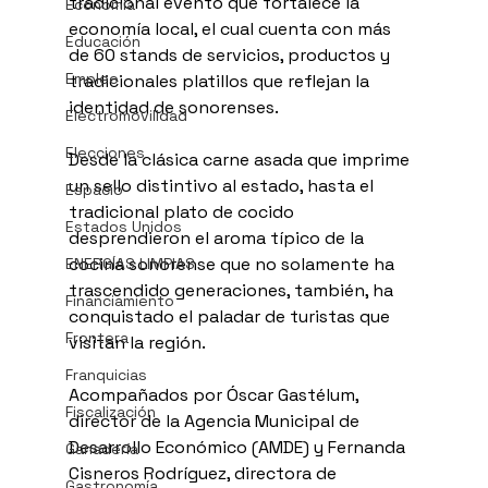
tradicional evento que fortalece la 
Economía
economía local, el cual cuenta con más 
Educación
de 60 stands de servicios, productos y 
Empleo
tradicionales platillos que reflejan la 
identidad de sonorenses.
Electromovilidad
Elecciones
Desde la clásica carne asada que imprime 
un sello distintivo al estado, hasta el 
Espacio
tradicional plato de cocido 
Estados Unidos
desprendieron el aroma típico de la 
cocina sonorense que no solamente ha 
ENERGÍAS LIMPIAS
trascendido generaciones, también, ha 
Financiamiento
conquistado el paladar de turistas que 
Frontera
visitan la región.
Franquicias
Acompañados por Óscar Gastélum, 
Fiscalización
director de la Agencia Municipal de 
Desarrollo Económico (AMDE) y Fernanda 
Ganadería
Cisneros Rodríguez, directora de 
Gastronomía