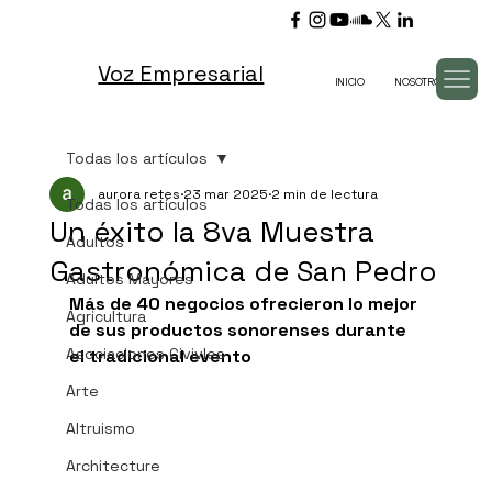
Voz Empresarial
INICIO
NOSOTROS
TV
Todas los artículos
aurora retes
23 mar 2025
2 min de lectura
Todas los artículos
Un éxito la 8va Muestra
Adultos
Gastronómica de San Pedro
Adultos Mayores
Más de 40 negocios ofrecieron lo mejor 
Agricultura
de sus productos sonorenses durante 
Asociaciones Civivles
el tradicional evento
Arte
Altruismo
Architecture