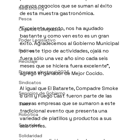
nuevos negocios que se suman al éxito 
Nearshoring
de esta muestra gastronómica.
Pesca
"Excelente evento, nos ha ayudado 
Órganos Colegiados
bastante y como ven esto es un gran 
Poder Legislativo
éxito. Agradecemos al Gobierno Municipal 
por este tipo de actividades, ojalá no 
Política
fuera sólo una vez año sino cada seis 
Reciclaje
meses que se hiciera fuera excelente", 
Proceso electoral 2024
agregó el ganador de Mejor Cocido.
Sindicatos
Al igual que El Batarete, Compadre Smoke 
Servicios de Gobierno
& Grill y Fuego Cast fueron parte de las 
nuevas empresas que se sumaron a este 
Salud
tradicional evento que presenta una 
Robótica
variedad de platillos y productos a sus 
Seguridad
asistentes.
Solidaridad