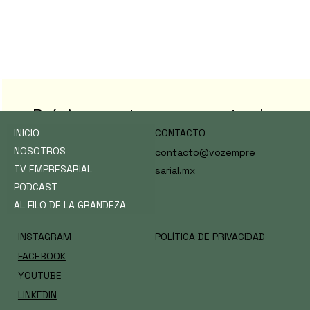
Na
me
Próximamente nuevas entradas
INICIO
CONTACTO
Explora otras categorías en este blog o vuelve
NOSOTROS
contacto@vozempre
más tarde.
TV EMPRESARIAL
sarial.mx
PODCAST
AL FILO DE LA GRANDEZA
INSTAGRAM
POLÍTICA DE PRIVACIDAD
FACEBOOK
YOUTUBE
LINKEDIN