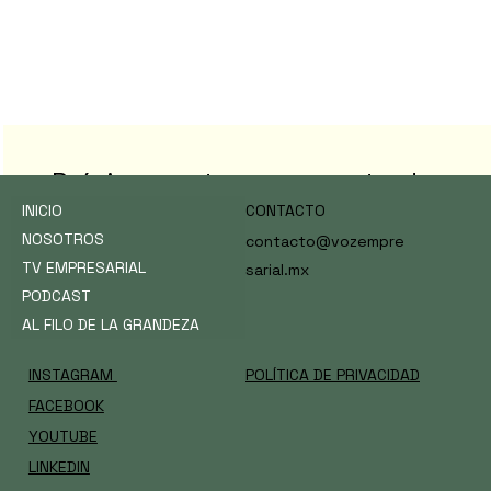
Na
me
Próximamente nuevas entradas
INICIO
CONTACTO
Explora otras categorías en este blog o vuelve
NOSOTROS
contacto@vozempre
más tarde.
TV EMPRESARIAL
sarial.mx
PODCAST
AL FILO DE LA GRANDEZA
INSTAGRAM
POLÍTICA DE PRIVACIDAD
FACEBOOK
YOUTUBE
LINKEDIN