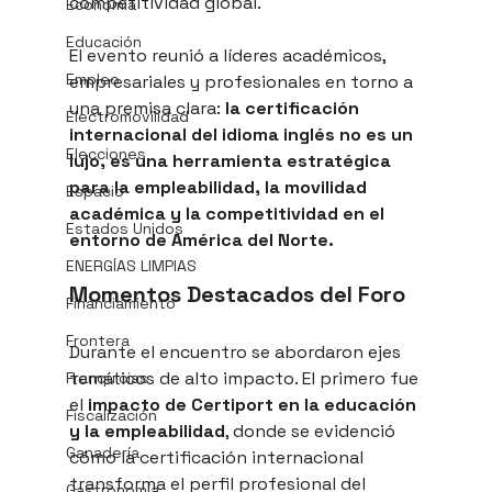
competitividad global.
Economía
Educación
El evento reunió a líderes académicos, 
Empleo
empresariales y profesionales en torno a 
una premisa clara: 
la certificación 
Electromovilidad
internacional del idioma inglés no es un 
Elecciones
lujo, es una herramienta estratégica 
para la empleabilidad, la movilidad 
Espacio
académica y la competitividad en el 
Estados Unidos
entorno de América del Norte.
ENERGÍAS LIMPIAS
Momentos Destacados del Foro
Financiamiento
Frontera
Durante el encuentro se abordaron ejes 
temáticos de alto impacto. El primero fue 
Franquicias
el 
impacto de Certiport en la educación 
Fiscalización
y la empleabilidad
, donde se evidenció 
Ganadería
cómo la certificación internacional 
transforma el perfil profesional del 
Gastronomía