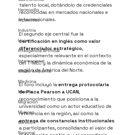
talento local, dotándolo de credenciales 
Hermosillo
reconocidas en mercados nacionales e 
internacionales. 
Impuestos
Industria
El segundo eje central fue la 
Hogar
certificación en inglés como valor 
diferenciador estratégico
, 
Inteligencia Artificial
especialmente relevante en el contexto 
Internacional
del T-MEC y la dinámica económica de la 
región de América del Norte.
Medio Ambiente
Medicina
El foro incluyó la 
entrega protocolaria 
de Placa Pearson a UCAN
, 
Minería
reconocimiento que posiciona a la 
Migración
universidad como un actor educativo de 
Mujeres
referencia en la región, así como la 
entrega de constancias institucionales
México
a participantes, consolidando el valor de 
Nacional