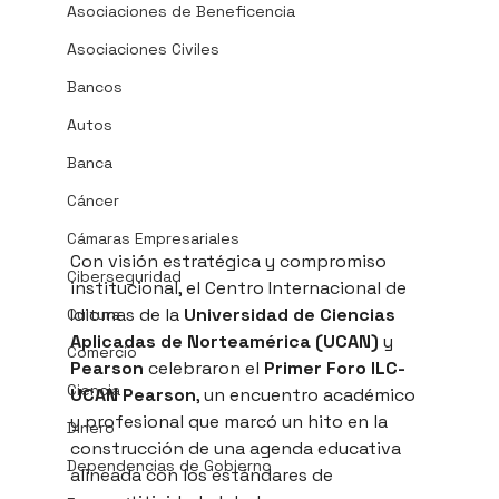
Asociaciones de Beneficencia
Asociaciones Civiles
Bancos
Autos
Banca
Cáncer
Cámaras Empresariales
Con visión estratégica y compromiso 
Ciberseguridad
institucional, el Centro Internacional de 
Idiomas de la 
Universidad de Ciencias 
Cultura
Aplicadas de Norteamérica (UCAN)
 y 
Comercio
Pearson
 celebraron el 
Primer Foro ILC-
Ciencia
UCAN Pearson
, un encuentro académico 
y profesional que marcó un hito en la 
Dinero
construcción de una agenda educativa 
Dependencias de Gobierno
alineada con los estándares de 