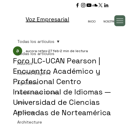
Voz Empresarial
INICIO
NOSOTROS
TV
Todas los artículos
aurora retes
27 feb
2 min de lectura
Todas los artículos
Foro ILC-UCAN Pearson |
Adultos
Encuentro Académico y
Adultos Mayores
Profesional Centro
Agricultura
Internacional de Idiomas —
Asociaciones Civivles
Universidad de Ciencias
Arte
Aplicadas de Norteamérica
Altruismo
Architecture