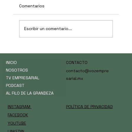
Comentarios
Escribir un comentario...
La inteligencia artificial no es materia
optativa —y UCAN apostó todo a esa
INICIO
CONTACTO
lectura
NOSOTROS
contacto@vozempre
TV EMPRESARIAL
sarial.mx
PODCAST
AL FILO DE LA GRANDEZA
INSTAGRAM
POLÍTICA DE PRIVACIDAD
FACEBOOK
YOUTUBE
LINKEDIN