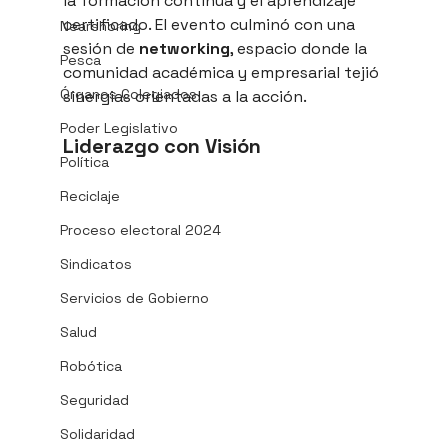
la formación continua y el aprendizaje 
certificado. El evento culminó con una 
Nearshoring
sesión de 
networking
, espacio donde la 
Pesca
comunidad académica y empresarial tejió 
Órganos Colegiados
sinergias orientadas a la acción.
Poder Legislativo
Liderazgo con Visión
Política
Reciclaje
Proceso electoral 2024
Sindicatos
Servicios de Gobierno
Salud
Robótica
Seguridad
Solidaridad