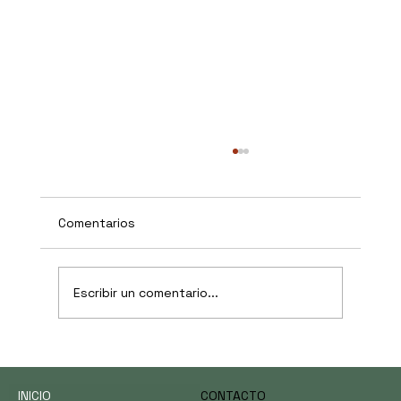
Comentarios
Escribir un comentario...
La inteligencia artificial no es materia
optativa —y UCAN apostó todo a esa
INICIO
CONTACTO