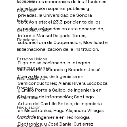
Economía
estudiantes sonorenses de instituciones 
de educación superior públicas y 
Educación
privadas, la Universidad de Sonora 
Empleo
obtuvo siete: el 23.3 por ciento de los 
espacios asignados en esta generación, 
Electromovilidad
informó Marisol Delgado Torres, 
Elecciones
subdirectora de Cooperación, Movilidad e 
Internacionalización de la institución.
Espacio
Estados Unidos
El grupo seleccionado lo integran 
ENERGÍAS LIMPIAS
Octavio Ruiz Miranda y Brandon Josué 
Cuervo García, de Ingeniería en 
Financiamiento
Semiconductores; Alanis Rivera Escoboza 
Frontera
y Emilio Portela Salido, de Ingeniería en 
Sistemas de Información; Santiago 
Franquicias
Arturo del Castillo Sotelo, de Ingeniería 
Fiscalización
en Mecatrónica; Hugo Alejandro Villegas 
Ganadería
Soto, de Ingeniería en Tecnología 
Electrónica, y José Daniel Gutiérrez 
Gastronomía