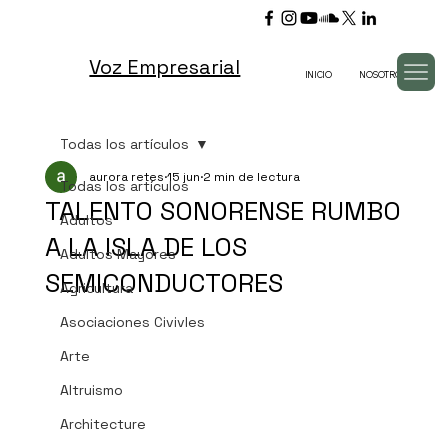
Voz Empresarial
INICIO
NOSOTROS
TV
Todas los artículos
aurora retes
15 jun
2 min de lectura
Todas los artículos
TALENTO SONORENSE RUMBO
Adultos
A LA ISLA DE LOS
Adultos Mayores
SEMICONDUCTORES
Agricultura
Asociaciones Civivles
Arte
Altruismo
Architecture