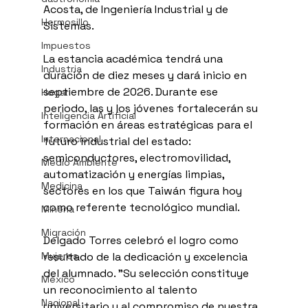
Acosta, de Ingeniería Industrial y de 
Hermosillo
Sistemas.
Impuestos
La estancia académica tendrá una 
Industria
duración de diez meses y dará inicio en 
septiembre de 2026. Durante ese 
Hogar
periodo, las y los jóvenes fortalecerán su 
Inteligencia Artificial
formación en áreas estratégicas para el 
Internacional
futuro industrial del estado: 
semiconductores, electromovilidad, 
Medio Ambiente
automatización y energías limpias, 
Medicina
sectores en los que Taiwán figura hoy 
como referente tecnológico mundial.
Minería
Migración
Delgado Torres celebró el logro como 
Mujeres
resultado de la dedicación y excelencia 
del alumnado. "Su selección constituye 
México
un reconocimiento al talento 
Nacional
universitario y al compromiso de nuestra 