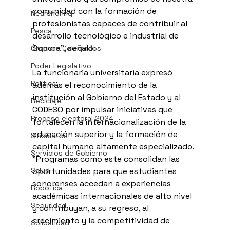
comunidad con la formación de 
Nearshoring
profesionistas capaces de contribuir al 
Pesca
desarrollo tecnológico e industrial de 
Sonora", señaló.
Órganos Colegiados
Poder Legislativo
La funcionaria universitaria expresó 
Política
además el reconocimiento de la 
institución al Gobierno del Estado y al 
Reciclaje
CODESO por impulsar iniciativas que 
Proceso electoral 2024
fortalecen la internacionalización de la 
educación superior y la formación de 
Sindicatos
capital humano altamente especializado. 
Servicios de Gobierno
"Programas como este consolidan las 
Salud
oportunidades para que estudiantes 
sonorenses accedan a experiencias 
Robótica
académicas internacionales de alto nivel 
Seguridad
y contribuyan, a su regreso, al 
crecimiento y la competitividad de 
Solidaridad