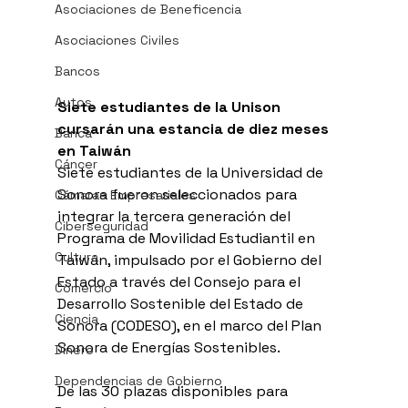
Asociaciones de Beneficencia
Asociaciones Civiles
Bancos
Autos
Siete estudiantes de la Unison 
cursarán una estancia de diez meses 
Banca
en Taiwán
Cáncer
Siete estudiantes de la Universidad de 
Sonora fueron seleccionados para 
Cámaras Empresariales
integrar la tercera generación del 
Ciberseguridad
Programa de Movilidad Estudiantil en 
Cultura
Taiwán, impulsado por el Gobierno del 
Estado a través del Consejo para el 
Comercio
Desarrollo Sostenible del Estado de 
Ciencia
Sonora (CODESO), en el marco del Plan 
Sonora de Energías Sostenibles.
Dinero
Dependencias de Gobierno
De las 30 plazas disponibles para 